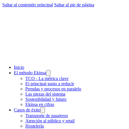
Saltar al contenido principal
Saltar al pie de página
Inicio
El método Ekinsa
TCO - La métrica clave
El principal gasto a reducir
Prendas y procesos en paralelo
Las piezas del sistema
Sostenibilidad y futuro
Ekinsa en cifras
Casos de éxito
Transporte de pasajeros
Atención al público y retail
Hostelería