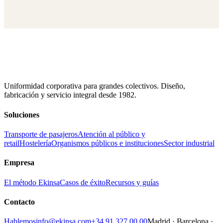
Uniformidad corporativa para grandes colectivos. Diseño,
fabricación y servicio integral desde 1982.
Soluciones
Transporte de pasajeros
Atención al público y
retail
Hostelería
Organismos públicos e instituciones
Sector industrial
Empresa
El método Ekinsa
Casos de éxito
Recursos y guías
Contacto
Hablemos
info@ekinsa.com
+34 91 327 00 00
Madrid · Barcelona ·